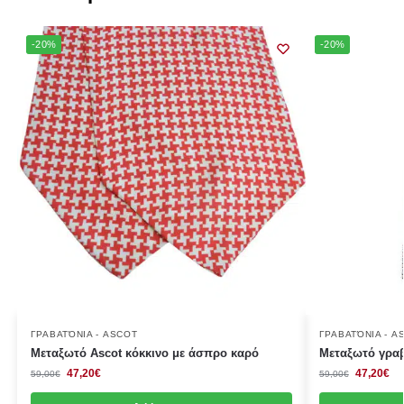
-20%
-20%
ΓΡΑΒΑΤΌΝΙΑ - ASCOT
ΓΡΑΒΑΤΌΝΙΑ - A
Μεταξωτό Ascot κόκκινο με άσπρο καρό
Μεταξωτό γραβ
47,20
€
47,20
€
59,00
€
59,00
€