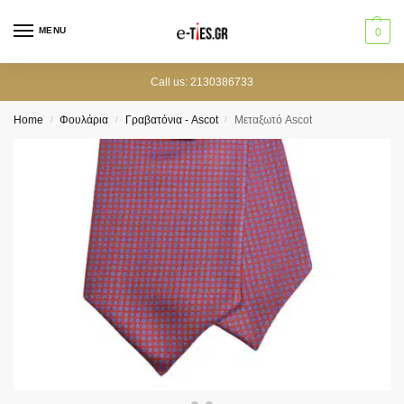
MENU
0
Call us: 2130386733
Home
Φουλάρια
Γραβατόνια - Ascot
Μεταξωτό Ascot
/
/
/