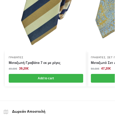
ΓΡΑΒΆΤΕΣ
ΓΡΑΒΆΤΕΣ
,
ΣΕΤ 
Μεταξωτή Γραβάτα 7 εκ με ρίγες
Μεταξωτό Σετ
39,20
€
47,20
€
49,00
€
59,00
€
Add to cart
Δωρεάν Αποστολή