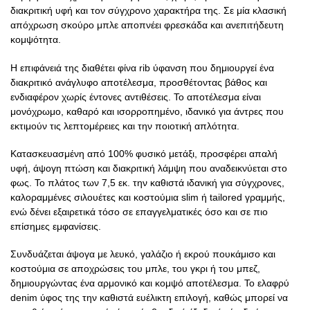
διακριτική υφή και τον σύγχρονο χαρακτήρα της. Σε μία κλασική
απόχρωση σκούρο μπλε αποπνέει φρεσκάδα και ανεπιτήδευτη
κομψότητα.
Η επιφάνειά της διαθέτει φίνα rib ύφανση που δημιουργεί ένα
διακριτικό ανάγλυφο αποτέλεσμα, προσθέτοντας βάθος και
ενδιαφέρον χωρίς έντονες αντιθέσεις. Το αποτέλεσμα είναι
μονόχρωμο, καθαρό και ισορροπημένο, ιδανικό για άντρες που
εκτιμούν τις λεπτομέρειες και την ποιοτική απλότητα.
Κατασκευασμένη από 100% φυσικό μετάξι, προσφέρει απαλή
υφή, άψογη πτώση και διακριτική λάμψη που αναδεικνύεται στο
φως. Το πλάτος των 7,5 εκ. την καθιστά ιδανική για σύγχρονες,
καλοραμμένες σιλουέτες και κοστούμια slim ή tailored γραμμής,
ενώ δένει εξαιρετικά τόσο σε επαγγελματικές όσο και σε πιο
επίσημες εμφανίσεις.
Συνδυάζεται άψογα με λευκό, γαλάζιο ή εκρού πουκάμισο και
κοστούμια σε αποχρώσεις του μπλε, του γκρι ή του μπεζ,
δημιουργώντας ένα αρμονικό και κομψό αποτέλεσμα. Το ελαφρύ
denim ύφος της την καθιστά ευέλικτη επιλογή, καθώς μπορεί να