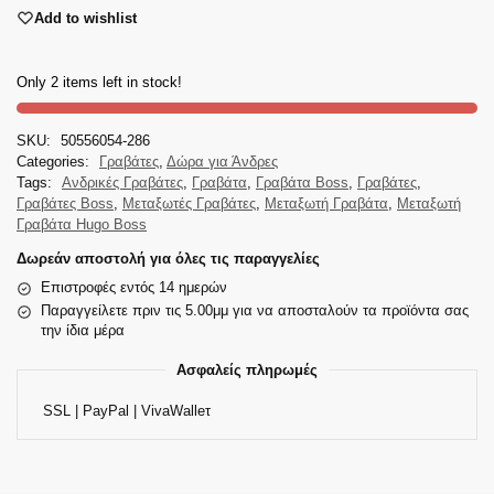
Add to wishlist
Only 2 items left in stock!
SKU:
50556054-286
Categories:
Γραβάτες
,
Δώρα για Άνδρες
Tags:
Ανδρικές Γραβάτες
,
Γραβάτα
,
Γραβάτα Boss
,
Γραβάτες
,
Γραβάτες Boss
,
Μεταξωτές Γραβάτες
,
Μεταξωτή Γραβάτα
,
Μεταξωτή
Γραβάτα Hugo Boss
Δωρεάν αποστολή για όλες τις παραγγελίες
Επιστροφές εντός 14 ημερών
Παραγγείλετε πριν τις 5.00μμ για να αποσταλούν τα προϊόντα σας
την ίδια μέρα
Ασφαλείς πληρωμές
SSL | PayPal | VivaWalleτ