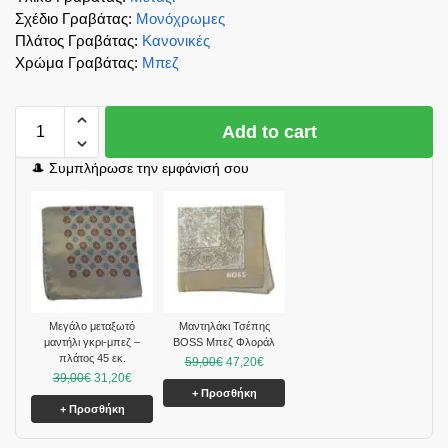
Σχέδιο Γραβάτας
:
Μονόχρωμες
Πλάτος Γραβάτας
:
Κανονικές
Χρώμα Γραβάτας
:
Μπεζ
Add to cart
🎩 Συμπλήρωσε την εμφάνισή σου
Μεγάλο μεταξωτό
Μαντηλάκι Τσέπης
μαντήλι γκρι-μπεζ –
BOSS Μπεζ Φλοράλ
πλάτος 45 εκ.
59,00
€
47,20
€
39,00
€
31,20
€
+ Προσθήκη
+ Προσθήκη