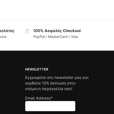
πελάτες
100% Ασφαλές Checkout
vice
PayPal / MasterCard / Visa
NEWSLETTER
Εγγραφείτε στο newsletter μας και
κερδίστε 10% έκπτωση στην
επόμενη παραγγελία σας!
Email Address*