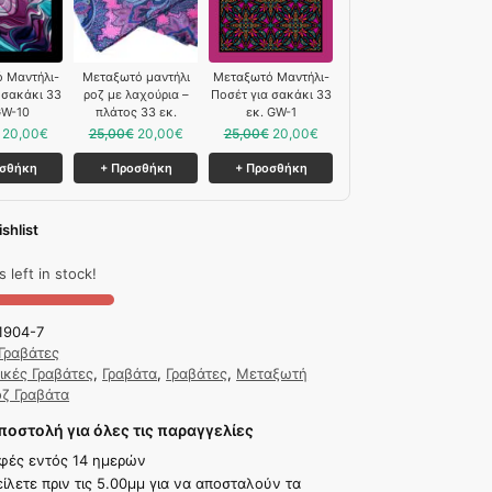
 Μαντήλι-
Μεταξωτό μαντήλι
Μεταξωτό Μαντήλι-
 σακάκι 33
ροζ με λαχούρια –
Ποσέτ για σακάκι 33
GW-10
πλάτος 33 εκ.
εκ. GW-1
20,00
€
25,00
€
20,00
€
25,00
€
20,00
€
οσθήκη
+ Προσθήκη
+ Προσθήκη
shlist
 left in stock!
1904-7
Γραβάτες
ικές Γραβάτες
,
Γραβάτα
,
Γραβάτες
,
Μεταξωτή
οζ Γραβάτα
οστολή για όλες τις παραγγελίες
φές εντός 14 ημερών
ίλετε πριν τις 5.00μμ για να αποσταλούν τα