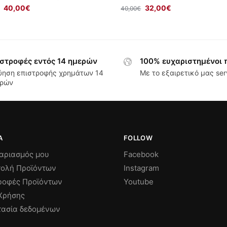
40,00
€
32,00
€
40,00
€
στροφές εντός 14 ημερών
100% ευχαριστημένοι 
ύηση επιστροφής χρημάτων 14
Με το εξαιρετικό μας ser
ρών
Α
FOLLOW
αριασμός μου
Facebook
ολή Προϊόντων
Instagram
ροφές Προϊόντων
Youtube
Χρήσης
ασία δεδομένων