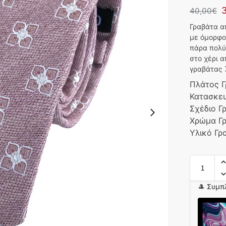
40,00
€
Γραβάτα α
με όμορφο
πάρα πολύ
στο χέρι 
γραβάτας 
Πλάτος 
Κατασκε
Σχέδιο Γ
Χρώμα Γ
Υλικό Γρ
🎩 Συμπ