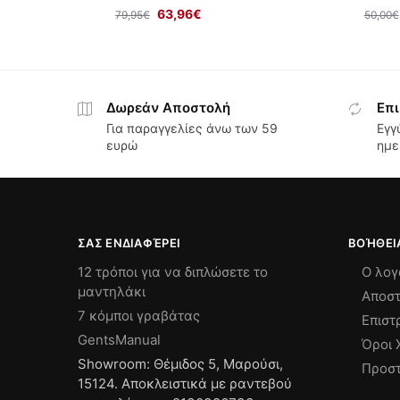
63,96
€
79,95
€
50,00
€
Δωρεάν Αποστολή
Επι
Για παραγγελίες άνω των 59
Εγγ
ευρώ
ημε
ΣΑΣ ΕΝΔΙΑΦΈΡΕΙ
ΒΟΉΘΕΙ
12 τρόποι για να διπλώσετε το
Ο λογ
μαντηλάκι
Αποστ
7 κόμποι γραβάτας
Επιστ
GentsManual
Όροι 
Showroom: Θέμιδος 5, Μαρούσι,
Προστ
15124. Αποκλειστικά με ραντεβού