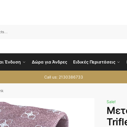
Sea
αι Ένδυση
Δώρα για Άνδρες
Ειδικές Περιστάσεις
Call us: 2130386733
nk
Sale!
Μετ
Trifl