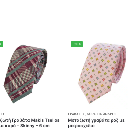
%
-20%
ΤΕΣ
ΓΡΑΒΆΤΕΣ
,
ΔΏΡΑ ΓΙΑ ΆΝΔΡΕΣ
ξωτή Γραβάτα Makis Tselios
Μεταξωτή γραβάτα ροζ με
α καρό – Skinny – 6 cm
μικροσχέδιο