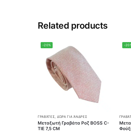
Related products
-20%
-20
ΓΡΑΒΆΤΕΣ
,
ΔΏΡΑ ΓΙΑ ΆΝΔΡΕΣ
ΓΡΑΒΆ
Μεταξωτή Γραβάτα Ροζ BOSS C-
Μετα
ΤΙΕ 7,5 CΜ
Φούξι