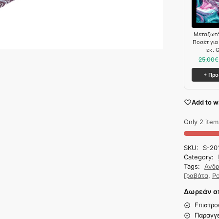
Μεταξωτό
Ποσέτ για
εκ. 
25,00
€
+ Πρ
Add to wi
Only 2 items
SKU:
S-20
Category:
Tags:
Ανδρ
Γραβάτα
,
Ρ
Δωρεάν απ
Επιστρο
Παραγγε