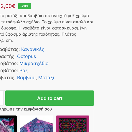
32,00
€
-20%
πό μετάξι και βαμβάκι σε ανοιχτό ροζ χρώμα
 τετράφυλλο σχέδιο. Το χρώμα είναι απαλό και
 όμορφο. Η γραβάτα είναι κατασκευασμένη
από ύφασμα άριστης ποιότητας. Πλάτος
7,5 cm.
Γραβάτας
:
Κανονικές
υαστής
:
Octopus
ραβάτας
:
Μικροσχέδιο
ραβάτας
:
Ροζ
αβάτας
:
Βαμβάκι
,
Μετάξι
Add to cart
λήρωσε την εμφάνισή σου