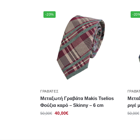
-20%
-20
ΓΡΑΒΆΤΕΣ
ΓΡΑΒΆ
Μεταξωτή Γραβάτα Makis Tselios
Μεταξ
Φούξια καρό – Skinny – 6 cm
ριγέ 
40,00
€
50,00
€
50,00
€