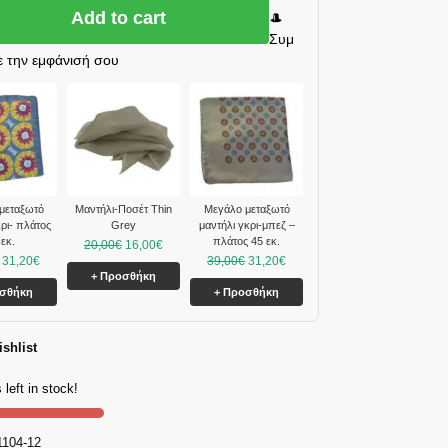
Add to cart
🎩
Συμ
 την εμφάνισή σου
μεταξωτό
Μαντήλι-Ποσέτ Thin
Μεγάλο μεταξωτό
κρι- πλάτος
Grey
μαντήλι γκρι-μπεζ –
 εκ.
πλάτος 45 εκ.
20,00
€
16,00
€
31,20
€
39,00
€
31,20
€
+ Προσθήκη
οσθήκη
+ Προσθήκη
shlist
 left in stock!
1104-12