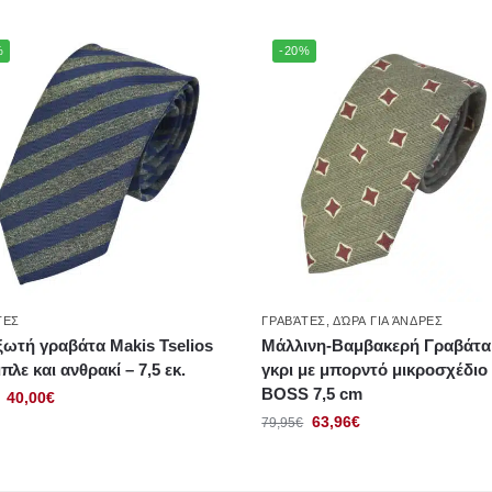
%
-20%
ΤΕΣ
ΓΡΑΒΆΤΕΣ
,
ΔΏΡΑ ΓΙΑ ΆΝΔΡΕΣ
ωτή γραβάτα Makis Tselios
Μάλλινη-Βαμβακερή Γραβάτα
μπλε και ανθρακί – 7,5 εκ.
γκρι με μπορντό μικροσχέδιο
BOSS 7,5 cm
40,00
€
63,96
€
79,95
€