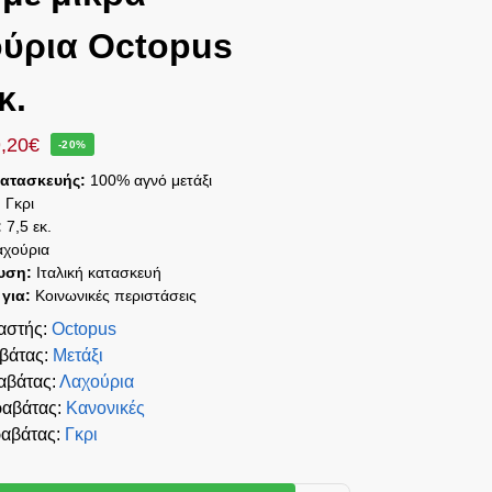
ύρια Octopus
κ.
,20
€
-20%
Κατασκευής:
100% αγνό μετάξι
:
Γκρι
:
7,5 εκ.
χούρια
υση:
Ιταλική κατασκευή
 για:
Κοινωνικές περιστάσεις
αστής
:
Octopus
αβάτας
:
Μετάξι
αβάτας
:
Λαχούρια
ραβάτας
:
Κανονικές
αβάτας
:
Γκρι