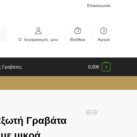
Επικοινωνία
rch
Ο λογαριασμός μου
Βοήθεια
Αγορά
ς Γραβάτες
0,00
€
0
αξωτή Γραβάτα
 με μικρά