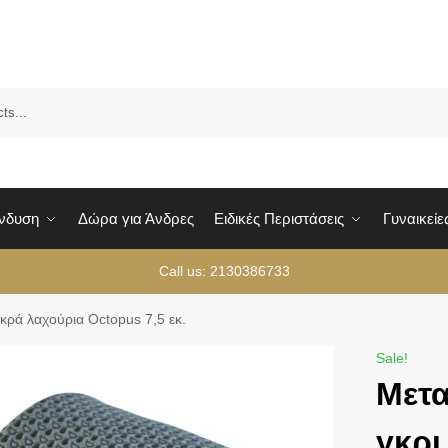
Sea
Ένδυση
Δώρα για Άνδρες
Ειδικές Περιστάσεις
Γυναικείε
Call us: 2130386733
κρά λαχούρια Octopus 7,5 εκ.
Sale!
Μετ
γκρι