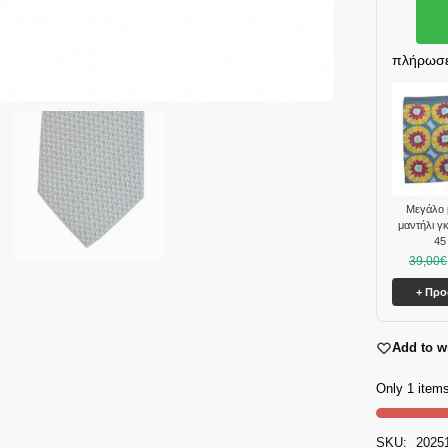
πλήρωσε
Μεγάλο 
μαντήλι γ
45
39,00
€
+ Πρ
Add to wi
Only 1 items
SKU:
2025