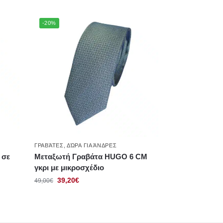
-20%
ΓΡΑΒΆΤΕΣ
,
ΔΏΡΑ ΓΙΑ ΆΝΔΡΕΣ
 σε
Μεταξωτή Γραβάτα HUGO 6 CΜ
γκρι με μικροσχέδιο
39,20
€
49,00
€