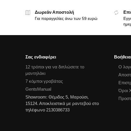
Δωρεάν Αποστολή
Επι
Για παραγγελίες άνω των 59 ευρώ
Εγγ
ημε
Σας ενδιαφέρει
Βοήθεια
12 τρόποι για να διπλώσετε το
Ο λογ
μαντηλάκι
Αποστ
7 κόμποι γραβάτας
Επιστ
GentsManual
Όροι 
Showroom: Θέμιδος 5, Μαρούσι,
Προστ
15124. Αποκλειστικά με ραντεβού στο
τηλέφωνο 2130386733