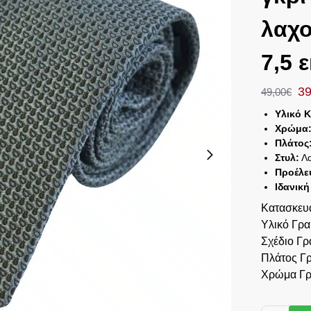
λαχο
7,5 ε
39
49,00
€
Υλικό 
Χρώμα
Πλάτος
Στυλ:
Λα
Προέλε
Ιδανική
Κατασκευ
Υλικό Γρ
Σχέδιο Γρ
Πλάτος Γ
Χρώμα Γρ