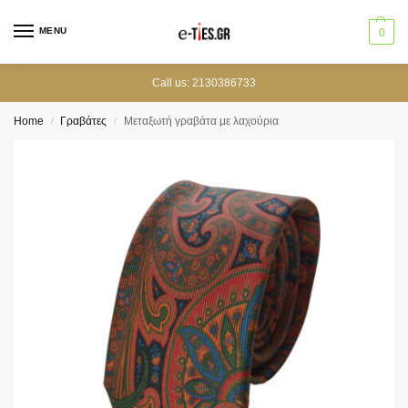
MENU
0
Call us: 2130386733
Home
Γραβάτες
Μεταξωτή γραβάτα με λαχούρια
/
/