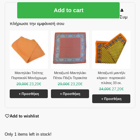
Add to cart
🎩
Συμ
πλήρωσε την εμφάνισή σου
Μαντηλάκι Τσέπης
Μεταξωτό Μαντηλάκι
Mεταξωτό μαντήλι
Πορτοκαλί Μονόχρωμο
Πέτου Πέιζλι Τερακότα
κίτρινο- πορτοκαλί-
πλάτος 33 εκ.
29,00
€
23,20
€
29,00
€
23,20
€
34,00
€
27,20
€
+ Προσθήκη
+ Προσθήκη
+ Προσθήκη
Add to wishlist
Only 1 items left in stock!