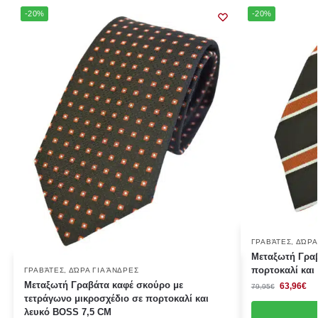
-20%
-20%
ΓΡΑΒΆΤΕΣ
,
ΔΏΡΑ
Μεταξωτή Γραβ
πορτοκαλί και
ΓΡΑΒΆΤΕΣ
,
ΔΏΡΑ ΓΙΑ ΆΝΔΡΕΣ
Μεταξωτή Γραβάτα καφέ σκούρο με
63,96
€
79,95
€
τετράγωνο μικροσχέδιο σε πορτοκαλί και
λευκό BOSS 7,5 CΜ