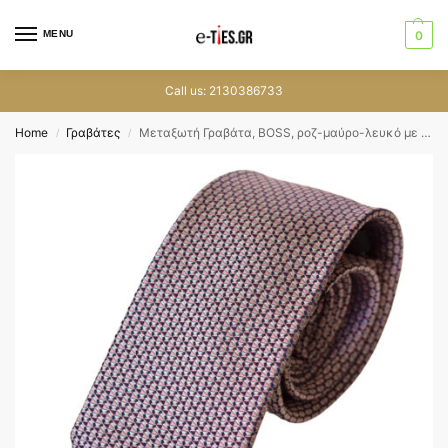
MENU
0
Call us: 2130386733
Home
Γραβάτες
Μεταξωτή Γραβάτα, BOSS, ροζ-μαύρο-λευκό με μικροσχέδιο, 7,5 εκατοστά
/
/