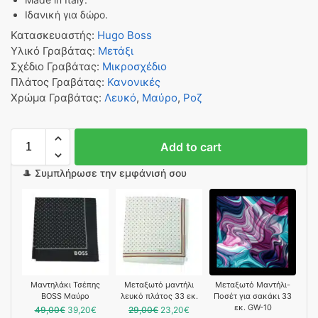
Ιδανική για δώρο.
Κατασκευαστής
:
Hugo Boss
Υλικό Γραβάτας
:
Μετάξι
Σχέδιο Γραβάτας
:
Μικροσχέδιο
Πλάτος Γραβάτας
:
Κανονικές
Χρώμα Γραβάτας
:
Λευκό
,
Μαύρο
,
Ροζ
Add to cart
🎩 Συμπλήρωσε την εμφάνισή σου
Μαντηλάκι Τσέπης
Mεταξωτό μαντήλι
Μεταξωτό Μαντήλι-
BOSS Μαύρο
λευκό πλάτος 33 εκ.
Ποσέτ για σακάκι 33
εκ. GW-10
49,00
€
39,20
€
29,00
€
23,20
€