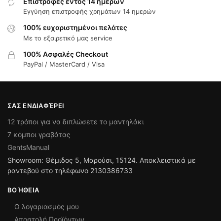
Επιστροφές εντός 14 ημερών
Εγγύηση επιστροφής χρημάτων 14 ημερών
100% ευχαριστημένοι πελάτες
Με το εξαιρετικό μας service
100% Ασφαλές Checkout
PayPal / MasterCard / Visa
ΣΑΣ ΕΝΔΙΑΦΈΡΕΙ
12 τρόποι για να διπλώσετε το μαντηλάκι
7 κόμποι γραβάτας
GentsManual
Showroom: Θέμιδος 5, Μαρούσι, 15124. Αποκλειστικά με
ραντεβού στο τηλέφωνο 2130386733
ΒΟΉΘΕΙΑ
Ο λογαριασμός μου
Αποστολή Προϊόντων