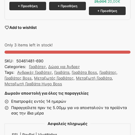
25,00
€
20,00
€
+ Προσθήκη
+ Προσθήκη
+ Προσθήκη
Add to wishlist
Only 3 items left in stock!
SKU:
50461481-690
Categories:
Γραβάτες
,
Δώρα για Άνδρες
Tags:
Ανδρικές Γραβάτες
,
Γραβάτα
,
Γραβάτα Boss
,
Γραβάτες
,
Γραβάτες Boss
,
Μεταξωτές Γραβάτες
,
Μεταξωτή Γραβάτα
,
Μεταξωτή Γραβάτα Hugo Boss
Δωρεάν αποστολή για όλες τις παραγγελίες
Επιστροφές εντός 14 ημερών
Παραγγείλετε πριν τις 5.00μμ για να αποσταλούν τα προϊόντα
σας την ίδια μέρα
Ασφαλείς πληρωμές
SSL | PayPal | VivaWalleτ