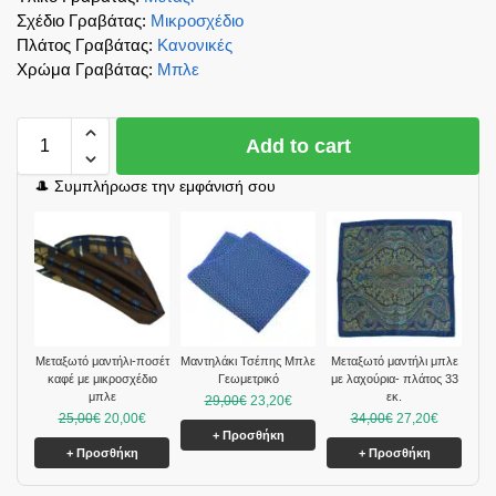
Σχέδιο Γραβάτας
:
Μικροσχέδιο
Πλάτος Γραβάτας
:
Κανονικές
Χρώμα Γραβάτας
:
Μπλε
Add to cart
🎩 Συμπλήρωσε την εμφάνισή σου
Μεταξωτό μαντήλι-ποσέτ
Μαντηλάκι Τσέπης Μπλε
Mεταξωτό μαντήλι μπλε
καφέ με μικροσχέδιο
Γεωμετρικό
με λαχούρια- πλάτος 33
μπλε
εκ.
29,00
€
23,20
€
25,00
€
20,00
€
34,00
€
27,20
€
+ Προσθήκη
+ Προσθήκη
+ Προσθήκη