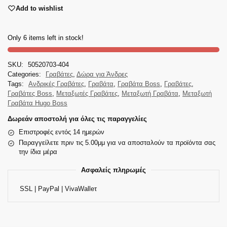
Add to wishlist
Only 6 items left in stock!
SKU:
50520703-404
Categories:
Γραβάτες
,
Δώρα για Άνδρες
Tags:
Ανδρικές Γραβάτες
,
Γραβάτα
,
Γραβάτα Boss
,
Γραβάτες
,
Γραβάτες Boss
,
Μεταξωτές Γραβάτες
,
Μεταξωτή Γραβάτα
,
Μεταξωτή
Γραβάτα Hugo Boss
Δωρεάν αποστολή για όλες τις παραγγελίες
Επιστροφές εντός 14 ημερών
Παραγγείλετε πριν τις 5.00μμ για να αποσταλούν τα προϊόντα σας
την ίδια μέρα
Ασφαλείς πληρωμές
SSL | PayPal | VivaWalleτ