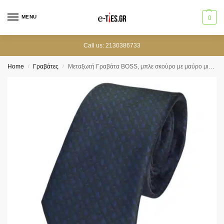
MENU
0
Call us: 2130386733
Home
Γραβάτες
Μεταξωτή Γραβάτα BOSS, μπλε σκούρο με μαύρο μικροσχέδιο.
/
/