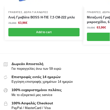
ΓΡΑΒΆΤΕΣ
,
ΔΏΡΑ ΓΙΑ ΆΝΔΡΕΣ
ΓΡΑΒΆΤΕΣ
,
ΔΏΡΑ
Λινή Γραβάτα BOSS Η-ΤΙΕ 7,5 CΜ-222 μπλε
Μεταξωτή Γραβ
μικροσχέδιο, 6
63,96
€
79,95
€
63,96
€
79,95
€
Add to cart
Δωρεάν Αποστολή
Για παραγγελίες άνω των 59 ευρώ
Επιστροφές εντός 14 ημερών
Εγγύηση επιστροφής χρημάτων 14 ημερών
100% ευχαριστημένοι πελάτες
Με το εξαιρετικό μας service
100% Ασφαλές Checkout
PayPal / MasterCard / Visa