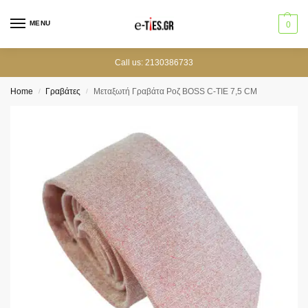
MENU
0
Call us: 2130386733
Home
Γραβάτες
Μεταξωτή Γραβάτα Ροζ BOSS C-ΤΙΕ 7,5 CΜ
/
/