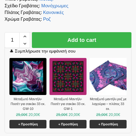
Σχέδιο Γραβάτας
:
Μονόχρωμες
Πλάτος Γραβάτας
:
Κανονικές
Χρώμα Γραβάτας
:
Ροζ
Add to cart
🎩 Συμπλήρωσε την εμφάνισή σου
Μεταξωτό Μαντήλι-
Μεταξωτό Μαντήλι-
Μεταξωτό μαντήλι ροζ με
Ποσέτ για σακάκι 33 εκ.
Ποσέτ για σακάκι 33 εκ.
λαχούρια – πλάτος 33
GW-10
GW-1
εκ.
25,00
€
20,00
€
25,00
€
20,00
€
25,00
€
20,00
€
+ Προσθήκη
+ Προσθήκη
+ Προσθήκη