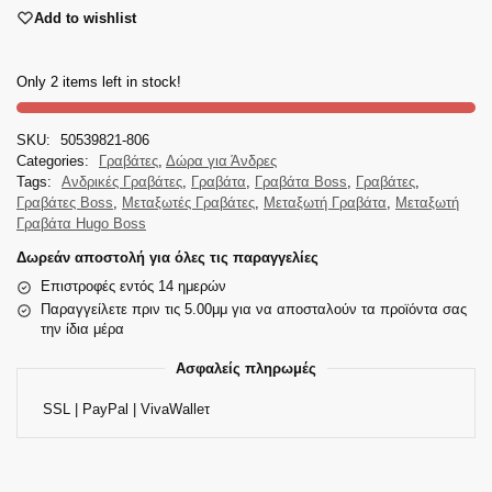
Add to wishlist
Only 2 items left in stock!
SKU:
50539821-806
Categories:
Γραβάτες
,
Δώρα για Άνδρες
Tags:
Ανδρικές Γραβάτες
,
Γραβάτα
,
Γραβάτα Boss
,
Γραβάτες
,
Γραβάτες Boss
,
Μεταξωτές Γραβάτες
,
Μεταξωτή Γραβάτα
,
Μεταξωτή
Γραβάτα Hugo Boss
Δωρεάν αποστολή για όλες τις παραγγελίες
Επιστροφές εντός 14 ημερών
Παραγγείλετε πριν τις 5.00μμ για να αποσταλούν τα προϊόντα σας
την ίδια μέρα
Ασφαλείς πληρωμές
SSL | PayPal | VivaWalleτ