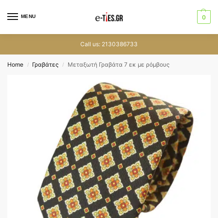
MENU
0
Call us: 2130386733
Home
Γραβάτες
Μεταξωτή Γραβάτα 7 εκ με ρόμβους
/
/