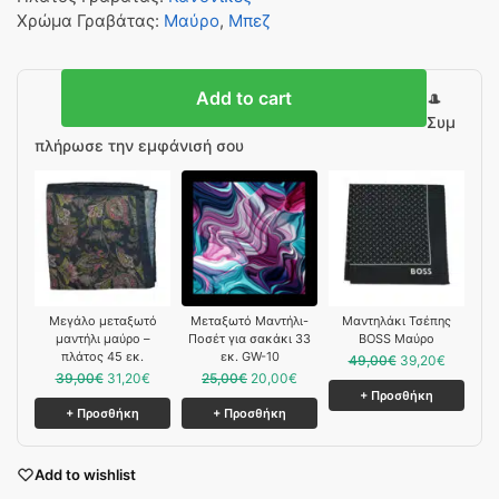
Χρώμα Γραβάτας
:
Μαύρο
,
Μπεζ
Add to cart
🎩
Συμ
πλήρωσε την εμφάνισή σου
Μεγάλο μεταξωτό
Μεταξωτό Μαντήλι-
Μαντηλάκι Τσέπης
μαντήλι μαύρο –
Ποσέτ για σακάκι 33
BOSS Μαύρο
πλάτος 45 εκ.
εκ. GW-10
49,00
€
39,20
€
39,00
€
31,20
€
25,00
€
20,00
€
+ Προσθήκη
+ Προσθήκη
+ Προσθήκη
Add to wishlist