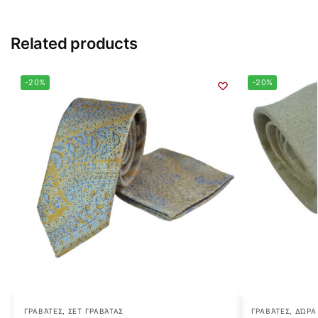
Related products
-20%
-20%
ΓΡΑΒΆΤΕΣ
,
ΣΕΤ ΓΡΑΒΆΤΑΣ
ΓΡΑΒΆΤΕΣ
,
ΔΏΡΑ