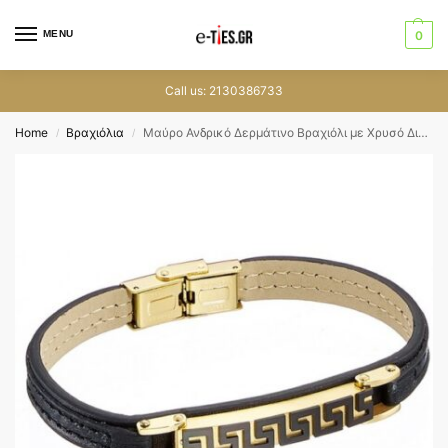
MENU
0
Call us: 2130386733
Home
Βραχιόλια
Μαύρο Ανδρικό Δερμάτινο Βραχιόλι με Χρυσό Διακοσμητικό-411
/
/