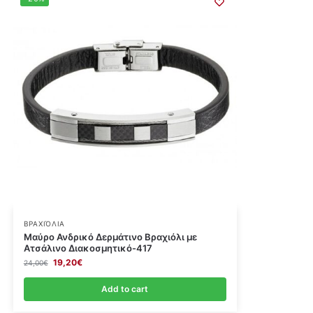
ΒΡΑΧΙΌΛΙΑ
Μαύρο Ανδρικό Δερμάτινο Βραχιόλι με
Ατσάλινο Διακοσμητικό-417
19,20
€
24,00
€
Add to cart