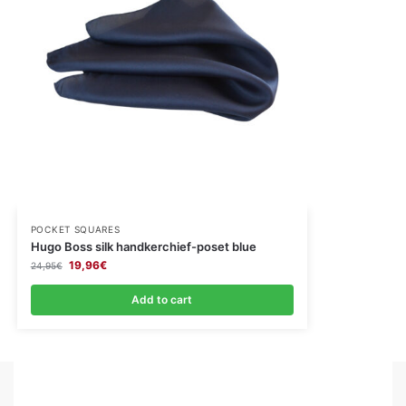
POCKET SQUARES
Hugo Boss silk handkerchief-poset blue
19,96
€
24,95
€
Add to cart