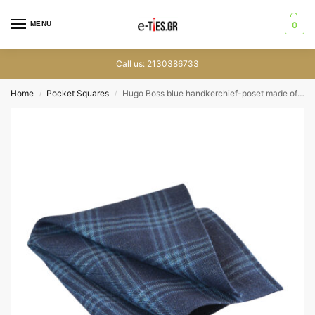
MENU
0
Call us: 2130386733
Home
Pocket Squares
Hugo Boss blue handkerchief-poset made of hemp and wool
/
/