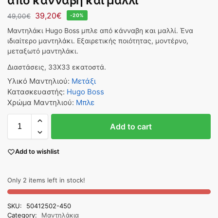
από κάνναβη και μαλλί
39,20
€
49,00
€
-20%
Μαντηλάκι Hugo Boss μπλε από κάνναβη και μαλλί. Ένα
ιδιαίτερο μαντηλάκι. Εξαιρετικής ποιότητας, μοντέρνο,
μεταξωτό μαντηλάκι.
Διαστάσεις, 33Χ33 εκατοστά.
Υλικό Μαντηλιού
:
Μετάξι
Κατασκευαστής
:
Hugo Boss
Χρώμα Μαντηλιού
:
Μπλε
Add to cart
Add to wishlist
Only 2 items left in stock!
SKU:
50412502-450
Category:
Μαντηλάκια