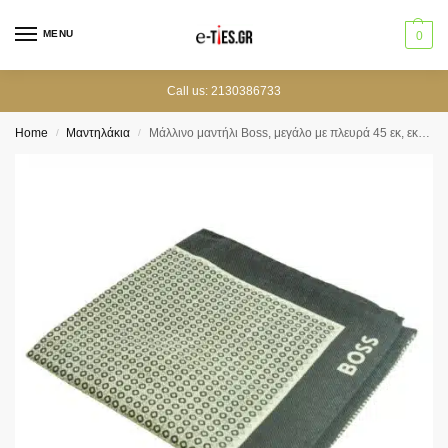
MENU
0
Call us: 2130386733
Home
Μαντηλάκια
Μάλλινο μαντήλι Boss, μεγάλο με πλευρά 45 εκ, εκρού με σχέδιο
/
/