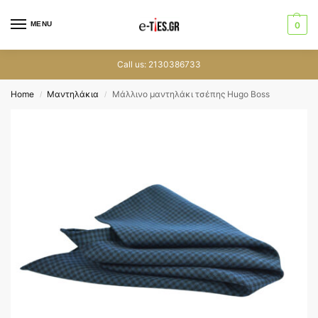
MENU
0
Call us: 2130386733
Home
Μαντηλάκια
Μάλλινο μαντηλάκι τσέπης Hugo Boss
/
/