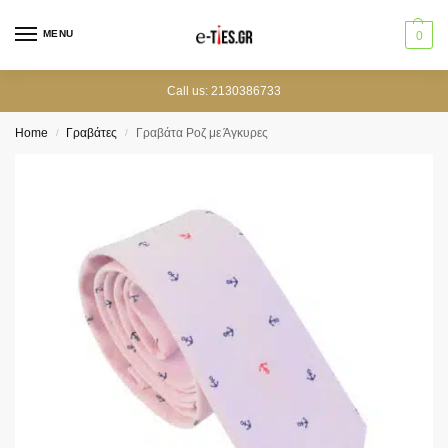
MENU
0
Call us: 2130386733
Home
Γραβάτες
Γραβάτα Ροζ με Άγκυρες
/
/