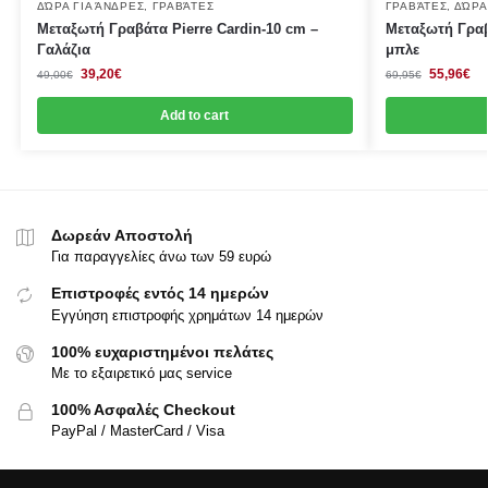
ΔΏΡΑ ΓΙΑ ΆΝΔΡΕΣ
,
ΓΡΑΒΆΤΕΣ
ΓΡΑΒΆΤΕΣ
,
ΔΏΡΑ
Μεταξωτή Γραβάτα Pierre Cardin-10 cm –
Μεταξωτή Γραβ
Γαλάζια
μπλε
39,20
€
55,96
€
49,00
€
69,95
€
Add to cart
Δωρεάν Αποστολή
Για παραγγελίες άνω των 59 ευρώ
Επιστροφές εντός 14 ημερών
Εγγύηση επιστροφής χρημάτων 14 ημερών
100% ευχαριστημένοι πελάτες
Με το εξαιρετικό μας service
100% Ασφαλές Checkout
PayPal / MasterCard / Visa