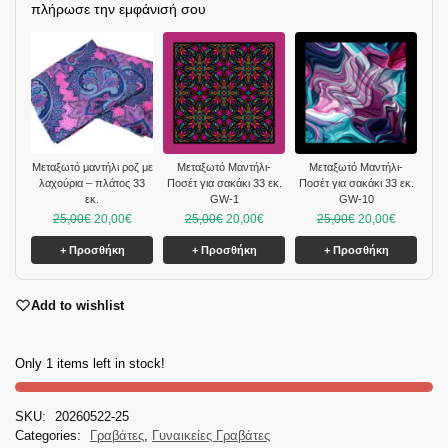
πλήρωσε την εμφάνισή σου
Μεταξωτό μαντήλι ροζ με
Μεταξωτό Μαντήλι-
Μεταξωτό Μαντήλι-
λαχούρια – πλάτος 33
Ποσέτ για σακάκι 33 εκ.
Ποσέτ για σακάκι 33 εκ.
εκ.
GW-1
GW-10
25,00
€
20,00
€
25,00
€
20,00
€
25,00
€
20,00
€
+ Προσθήκη
+ Προσθήκη
+ Προσθήκη
Add to wishlist
Only 1 items left in stock!
SKU:
20260522-25
Categories:
Γραβάτες
,
Γυναικείες Γραβάτες