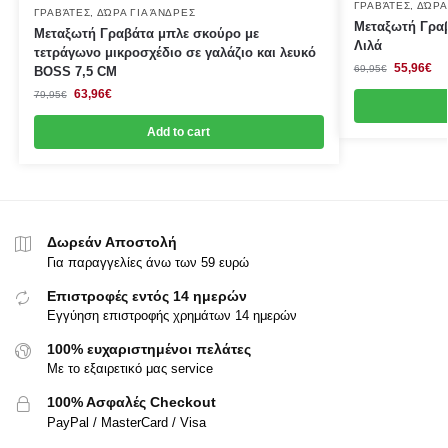
ΓΡΑΒΆΤΕΣ
,
ΔΏΡΑ
ΓΡΑΒΆΤΕΣ
,
ΔΏΡΑ ΓΙΑ ΆΝΔΡΕΣ
Μεταξωτή Γραβ
Μεταξωτή Γραβάτα μπλε σκούρο με
Λιλά
τετράγωνο μικροσχέδιο σε γαλάζιο και λευκό
55,96
€
69,95
€
BOSS 7,5 CΜ
63,96
€
79,95
€
Add to cart
Δωρεάν Αποστολή
Για παραγγελίες άνω των 59 ευρώ
Επιστροφές εντός 14 ημερών
Εγγύηση επιστροφής χρημάτων 14 ημερών
100% ευχαριστημένοι πελάτες
Με το εξαιρετικό μας service
100% Ασφαλές Checkout
PayPal / MasterCard / Visa