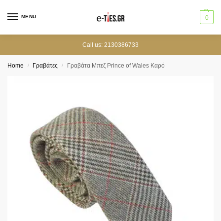
MENU
0
Call us: 2130386733
Home
Γραβάτες
Γραβάτα Μπεζ Prince of Wales Καρό
/
/