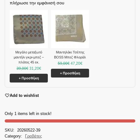
πλήρωσε την εμφάνισή σου
Μεγάλο μεταξωτό
Μαντηλάκι Τσέπης
μαντήλι γκρι-μπεζ –
BOSS Μπεζ Φλοράλ
πλάτος 45 εκ.
59,00
€
47,20
€
39,00
€
31,20
€
+ Προσθήκη
+ Προσθήκη
Add to wishlist
Only 1 items left in stock!
SKU:
20260522-39
Category:
Γραβάτες