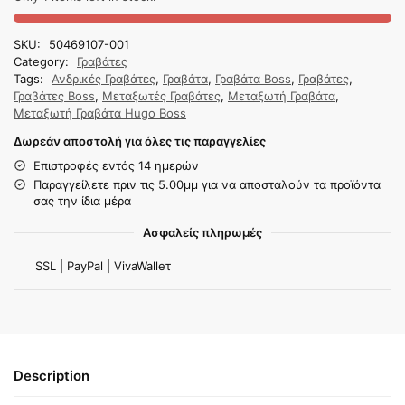
SKU:
50469107-001
Category:
Γραβάτες
Tags:
Ανδρικές Γραβάτες
,
Γραβάτα
,
Γραβάτα Boss
,
Γραβάτες
,
Γραβάτες Boss
,
Μεταξωτές Γραβάτες
,
Μεταξωτή Γραβάτα
,
Μεταξωτή Γραβάτα Hugo Boss
Δωρεάν αποστολή για όλες τις παραγγελίες
Επιστροφές εντός 14 ημερών
Παραγγείλετε πριν τις 5.00μμ για να αποσταλούν τα προϊόντα
σας την ίδια μέρα
Ασφαλείς πληρωμές
SSL | PayPal | VivaWalleτ
Description