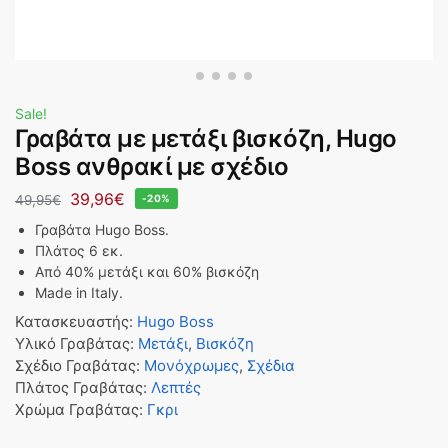
Sale!
Γραβάτα με μετάξι βισκόζη, Hugo
Boss ανθρακί με σχέδιο
39,96
€
49,95
€
-20%
Γραβάτα Hugo Boss.
Πλάτος 6 εκ.
Από 40% μετάξι και 60% βισκόζη
Made in Italy.
Κατασκευαστής
:
Hugo Boss
Υλικό Γραβάτας
:
Μετάξι
,
Βισκόζη
Σχέδιο Γραβάτας
:
Μονόχρωμες
,
Σχέδια
Πλάτος Γραβάτας
:
Λεπτές
Χρώμα Γραβάτας
:
Γκρι