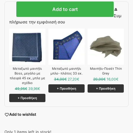
Add to cart
🎩
Συμ
πλήρωσε την εμφάνισή σου
Μεταξωτό μαντήλι
Mεταξωτό μαντήλι
Μαντήλι-Ποσέτ Thin
Boss, μεγάλο με
μπλε- πλάτος 33 εκ.
Grey
πλευρά 45 εκ, μπλε με
34,00
€
27,20
€
20,00
€
16,00
€
σχέδιο
49,95
€
39,96
€
+ Προσθήκη
+ Προσθήκη
+ Προσθήκη
Add to wishlist
Only 1 items left in stock!