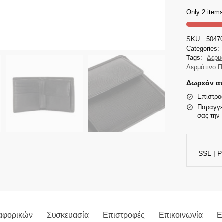
Only 2 items
SKU:
5047
Categories:
Tags:
Δερμ
Δερμάτινο Π
Δωρεάν απ
Επιστρο
Παραγγε
σας την 
SSL | P
αφορικών
Συσκευασία
Επιστροφές
Επικοινωνία
Ε