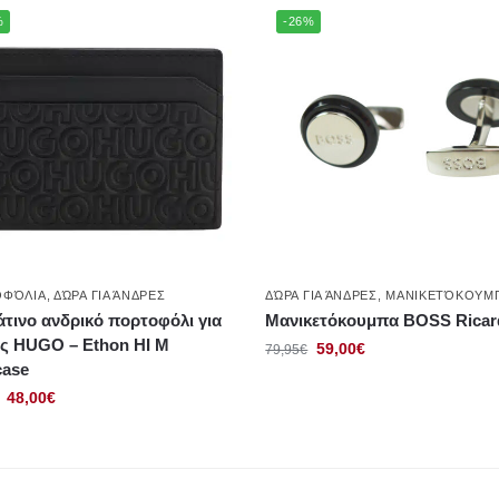
%
-26%
ΟΦΌΛΙΑ
,
ΔΏΡΑ ΓΙΑ ΆΝΔΡΕΣ
ΔΏΡΑ ΓΙΑ ΆΝΔΡΕΣ
,
ΜΑΝΙΚΕΤΌΚΟΥΜ
τινο ανδρικό πορτοφόλι για
Μανικετόκουμπα BOSS Ricar
ς HUGO – Ethon HI M
59,00
€
79,95
€
case
48,00
€