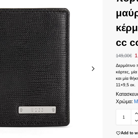
μαύρ
κέρμ
cc c
1
149,00
€
Δερμάτινο 
κάρτες, μία
και μία θή
11×9,5 εκ.
Κατασκευ
Χρώμα
:
Μ
Add to wi