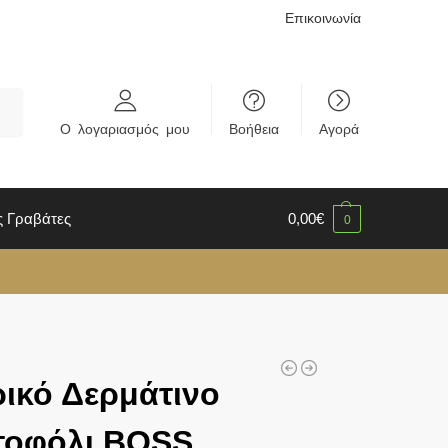
Επικοινωνία
rch
Ο λογαριασμός μου
Βοήθεια
Αγορά
ς Γραβάτες
0,00
€
0
ικό Δερμάτινο
τοφόλι BOSS