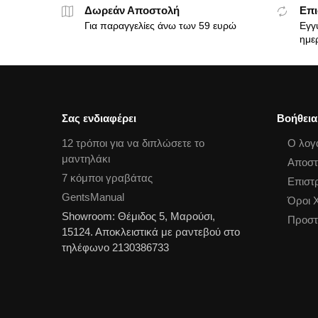
Δωρεάν Αποστολή
Επι
Για παραγγελίες άνω των 59 ευρώ
Εγγ
ημε
Σας ενδιαφέρει
Βοήθεια
12 τρόποι για να διπλώσετε το
Ο λογ
μαντηλάκι
Αποστ
7 κόμποι γραβάτας
Επιστ
GentsManual
Όροι 
Showroom: Θέμιδος 5, Μαρούσι,
Προστ
15124. Αποκλειστικά με ραντεβού στο
τηλέφωνο 2130386733