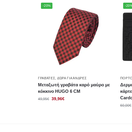
-20%
-20
ΓΡΑΒΆΤΕΣ
,
ΔΏΡΑ ΓΙΑ ΆΝΔΡΕΣ
ΠΟΡΤ
Μεταξωτή γραβάτα καρό μαύρο με
Δερμά
κόκκινο HUGO 6 CΜ
κάρτε
Card
39,96
€
49,95
€
60,00
€