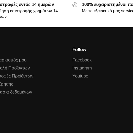
στροφές εντός 14 ημερών
100% ευχαριστημένοι πε
ύηση επιστροφής χρημάτων 14
Με το εξαιρετικό μας servic
ρών
Follow
αριασμός μου
Facebook
ολή Προϊόντων
Instagram
ροφές Προϊόντων
Youtube
Χρήσης
ασία δεδομένων