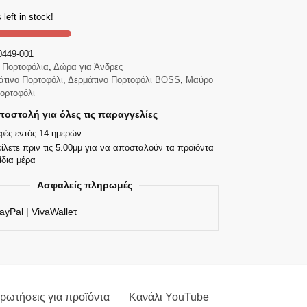
 left in stock!
0449-001
Πορτοφόλια
,
Δώρα για Άνδρες
άτινο Πορτοφόλι
,
Δερμάτινο Πορτοφόλι BOSS
,
Μαύρο
ορτοφόλι
οστολή για όλες τις παραγγελίες
φές εντός 14 ημερών
ίλετε πριν τις 5.00μμ για να αποσταλούν τα προϊόντα
ίδια μέρα
Ασφαλείς πληρωμές
ayPal | VivaWalleτ
ρωτήσεις για προϊόντα
Κανάλι YouTube