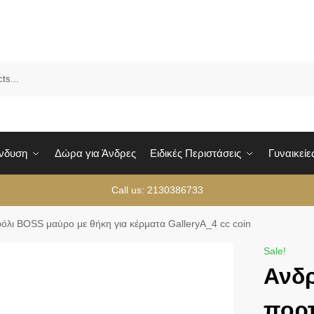
Sea
Ένδυση
Δώρα για Άνδρες
Ειδικές Περιστάσεις
Γυναικείε
Call us: 2130386733
όλι BOSS μαύρο με θήκη για κέρματα GalleryA_4 cc coin
Sale!
Ανδρ
πορ