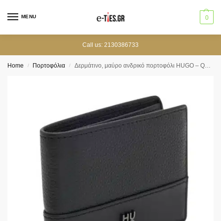
MENU
0
Call us: 2130386733
Home
Πορτοφόλια
Δερμάτινο, μαύρο ανδρικό πορτοφόλι HUGO – Quantic Trifold
/
/