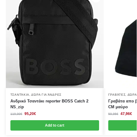
ΤΣΑΝΤΆΚΙΑ
,
ΔΏΡΑ ΓΙΑ ΆΝΔΡΕΣ
ΓΡΑΒΆΤΕΣ
,
ΔΏΡΑ
Ανδρικό Τσαντάκι reporter BOSS Catch 2
Γραβάτα απο 
NS_zip
CΜ μαύρο
95,20
€
47,96
€
119,00
€
59,95
€
Add to cart