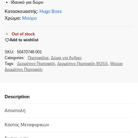
Ιδανικό για δώρο
Κατασκευαστής
:
Hugo Boss
Χρώμα
:
Μαύρο
Out of stock
Add to wishlist
SKU:
50470748-001
Categories:
Πορτοφόλια
,
Δώρα για Άνδρες
Tags:
Δερμάτινο Πορτοφόλι
,
Δερμάτινο Πορτοφόλι BOSS
,
Μαύρο
Δερμάτινο Πορτοφόλι
Description
Αποστολή
Κόστος Μεταφορικών