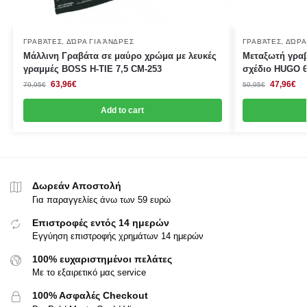
ΓΡΑΒΆΤΕΣ
,
ΔΏΡΑ ΓΙΑ ΆΝΔΡΕΣ
ΓΡΑΒΆΤΕΣ
,
ΔΏΡΑ
Μάλλινη Γραβάτα σε μαύρο χρώμα με λευκές
Μεταξωτή γραβ
γραμμές BOSS Η-ΤΙΕ 7,5 CΜ-253
σχέδιο HUGO 
63,96
€
47,96
€
79,95
€
59,95
€
Add to cart
Δωρεάν Αποστολή
Για παραγγελίες άνω των 59 ευρώ
Επιστροφές εντός 14 ημερών
Εγγύηση επιστροφής χρημάτων 14 ημερών
100% ευχαριστημένοι πελάτες
Με το εξαιρετικό μας service
100% Ασφαλές Checkout