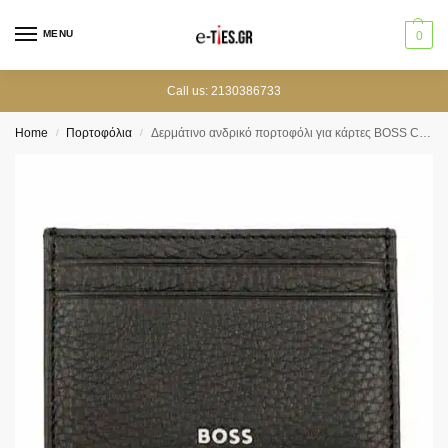
MENU
0
Call us: 2130386733
Home
Πορτοφόλια
Δερμάτινο ανδρικό πορτοφόλι για κάρτες BOSS Crosstown Moneyclip
/
/