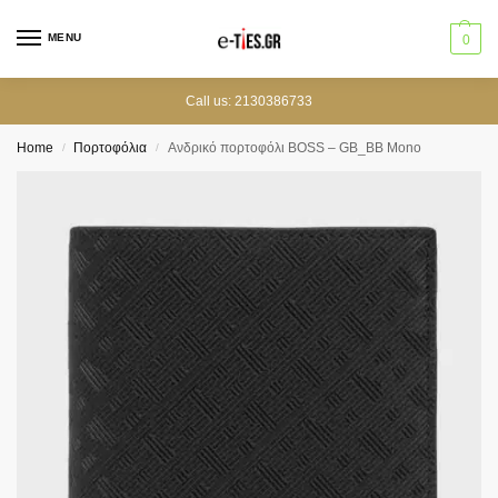
MENU
0
Call us: 2130386733
Home
Πορτοφόλια
Ανδρικό πορτοφόλι BOSS – GB_BB Mono
/
/