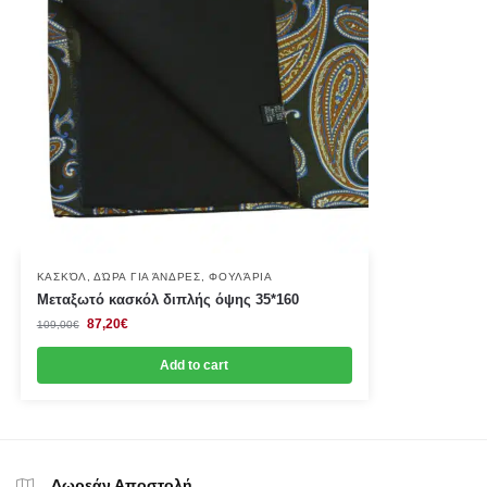
ΚΑΣΚΌΛ
,
ΔΏΡΑ ΓΙΑ ΆΝΔΡΕΣ
,
ΦΟΥΛΆΡΙΑ
Μεταξωτό κασκόλ διπλής όψης 35*160
87,20
€
109,00
€
Add to cart
Δωρεάν Αποστολή