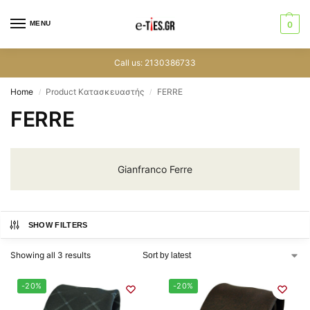
MENU
0
Call us: 2130386733
Home
Product Κατασκευαστής
FERRE
/
/
FERRE
Gianfranco Ferre
SHOW FILTERS
Showing all 3 results
-20%
-20%