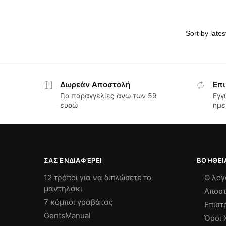
Δωρεάν Αποστολή
Επι
Για παραγγελίες άνω των 59
Εγγ
ευρώ
ημε
ΣΑΣ ΕΝΔΙΑΦΈΡΕΙ
ΒΟΉΘΕΙ
12 τρόποι για να διπλώσετε το
Ο λογ
μαντηλάκι
Αποστ
7 κόμποι γραβάτας
Επιστ
GentsManual
Όροι 