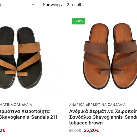
Showing all 2 results
-20%
ΜΆΤΙΝΑ ΣΑΝΔΆΛΙΑ
ΑΝΔΡΙΚΆ ΔΕΡΜΆΤΙΝΑ ΣΑΝΔΆΛΙΑ
ερμάτινα Χειροποίητα
Ανδρικά Δερμάτινα Χειροποί
Gkavogiannis_Sandals 211
Σανδάλια Gkavogiannis_Sanda
tobacco brown
0
€
55,20
€
69,00
€