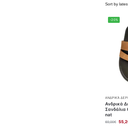
-20%
ΑΝΔΡΙΚΆ ΔΕΡ
Ανδρικά Δ
Σανδάλια 
nat
55,2
69,00
€