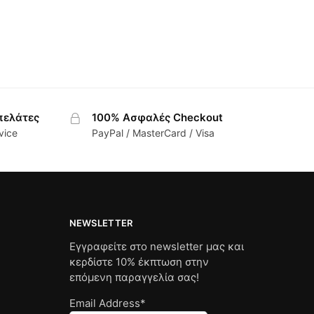
πελάτες
100% Ασφαλές Checkout
vice
PayPal / MasterCard / Visa
NEWSLETTER
Εγγραφείτε στο newsletter μας και
κερδίστε 10% έκπτωση στην
επόμενη παραγγελία σας!
Email Address*