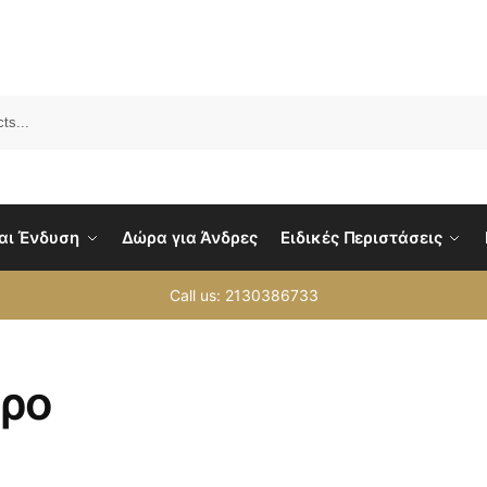
Sea
αι Ένδυση
Δώρα για Άνδρες
Ειδικές Περιστάσεις
Call us: 2130386733
ρο