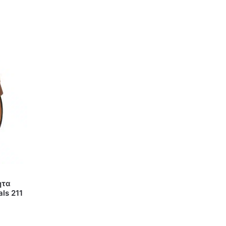
ητα
ls 211