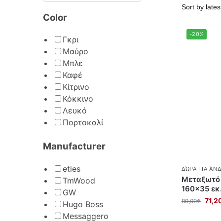
Color
-20%
Γκρι
Μαύρο
Μπλε
Καφέ
Κίτρινο
Κόκκινο
Λευκό
Πορτοκαλί
Manufacturer
eties
ΔΏΡΑ ΓΙΑ ΆΝ
Μεταξωτό 
TmWood
160×35 εκ
GW
71,2
89,00
€
Hugo Boss
Messaggero