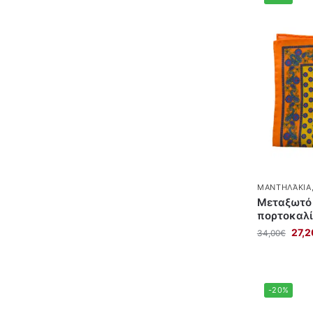
ΜΑΝΤΗΛΆΚΙΑ
Mεταξωτό 
πορτοκαλί
27,2
34,00
€
-20%