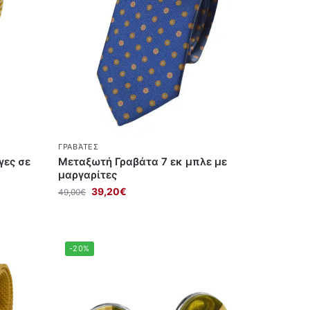
ΓΡΑΒΆΤΕΣ
γες σε
Μεταξωτή Γραβάτα 7 εκ μπλε με
μαργαρίτες
39,20
€
49,00
€
-20%