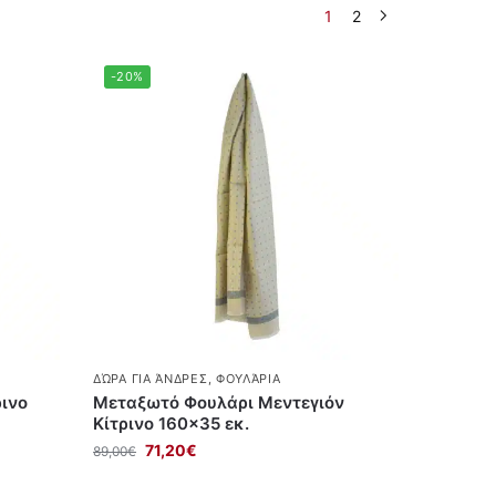
1
2
-20%
ΔΏΡΑ ΓΙΑ ΆΝΔΡΕΣ
,
ΦΟΥΛΆΡΙΑ
ινο
Μεταξωτό Φουλάρι Μεντεγιόν
Κίτρινο 160×35 εκ.
71,20
€
89,00
€