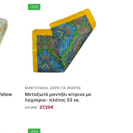
-20%
ΜΑΝΤΗΛΆΚΙΑ
,
ΔΏΡΑ ΓΙΑ ΆΝΔΡΕΣ
ellow
Mεταξωτό μαντήλι κίτρινο με
λαχούρια- πλάτος 33 εκ.
27,20
€
34,00
€
-20%