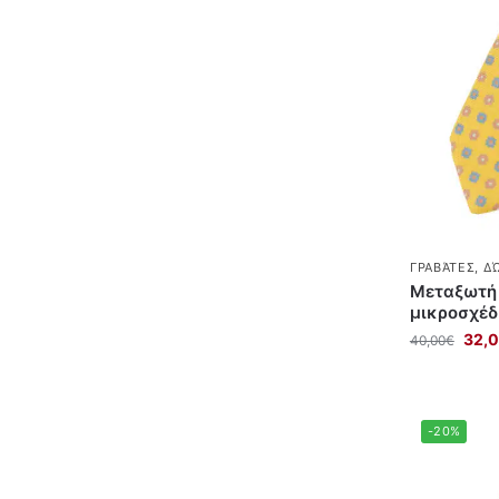
ΓΡΑΒΆΤΕΣ
,
ΔΏ
Μεταξωτή 
μικροσχέδ
32,
40,00
€
-20%