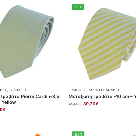
-20%
ΔΡΕΣ
,
ΓΡΑΒΆΤΕΣ
ΓΡΑΒΆΤΕΣ
,
ΔΏΡΑ ΓΙΑ ΆΝΔΡΕΣ
Γραβάτα Pierre Cardin-8,5
Μεταξωτή Γραβάτα -10 cm – Y
 Yellow
39,20
€
49,00
€
20
€
-20%