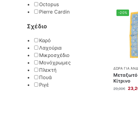
Octopus
Pierre Cardin
-20%
Σχέδιο
Καρό
Λαχούρια
Μικροσχέδιο
Μονόχρωμες
ΔΏΡΑ ΓΙΑ ΆΝ
Πλεκτή
Μεταξωτό 
Πουά
Κίτρινο
Ριγέ
23,2
29,00
€