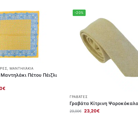
-20%
ΔΡΕΣ
,
ΜΑΝΤΗΛΆΚΙΑ
Μαντηλάκι Πέτου Πέιζλι
0
€
ΓΡΑΒΆΤΕΣ
Γραβάτα Κίτρινη Ψαροκόκαλ
23,20
€
29,00
€