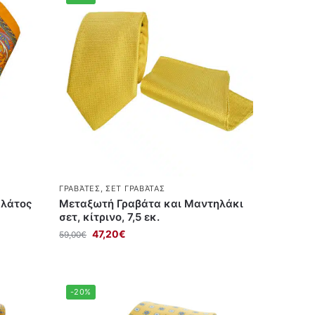
ΓΡΑΒΆΤΕΣ
,
ΣΕΤ ΓΡΑΒΆΤΑΣ
πλάτος
Μεταξωτή Γραβάτα και Μαντηλάκι
σετ, κίτρινο, 7,5 εκ.
47,20
€
59,00
€
-20%