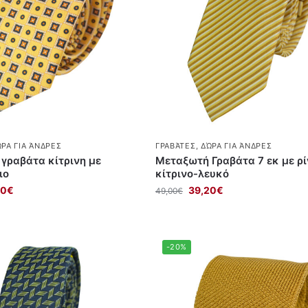
ΡΑ ΓΙΑ ΆΝΔΡΕΣ
ΓΡΑΒΆΤΕΣ
,
ΔΏΡΑ ΓΙΑ ΆΝΔΡΕΣ
γραβάτα κίτρινη με
Μεταξωτή Γραβάτα 7 εκ με ρί
ιο
κίτρινο-λευκό
00
€
39,20
€
49,00
€
-20%