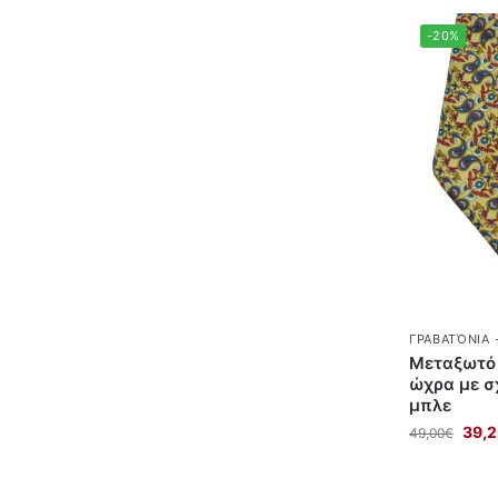
-20%
ΓΡΑΒΑΤΌΝΙΑ 
Μεταξωτό 
ώχρα με σ
μπλε
39,
49,00
€