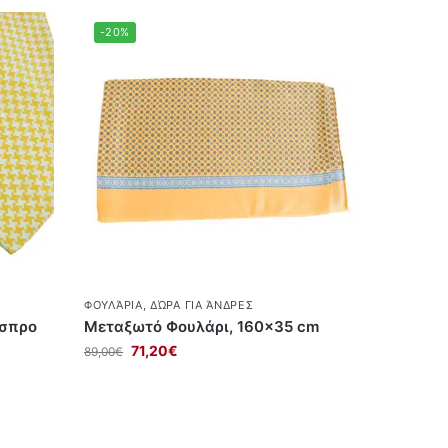
-20%
ΦΟΥΛΆΡΙΑ
,
ΔΏΡΑ ΓΙΑ ΆΝΔΡΕΣ
άσπρο
Μεταξωτό Φουλάρι, 160×35 cm
71,20
€
89,00
€