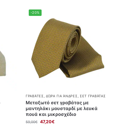
-20%
ΓΡΑΒΆΤΕΣ
,
ΔΏΡΑ ΓΙΑ ΆΝΔΡΕΣ
,
ΣΕΤ ΓΡΑΒΆΤΑΣ
ο
Μεταξωτό σετ γραβάτας με
μαντηλάκι μουσταρδί με λευκά
πουά και μικροσχέδιο
47,20
€
59,00
€