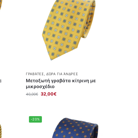
ΓΡΑΒΆΤΕΣ
,
ΔΏΡΑ ΓΙΑ ΆΝΔΡΕΣ
ε
Μεταξωτή γραβάτα κίτρινη με
μικροσχέδιο
32,00
€
40,00
€
-20%