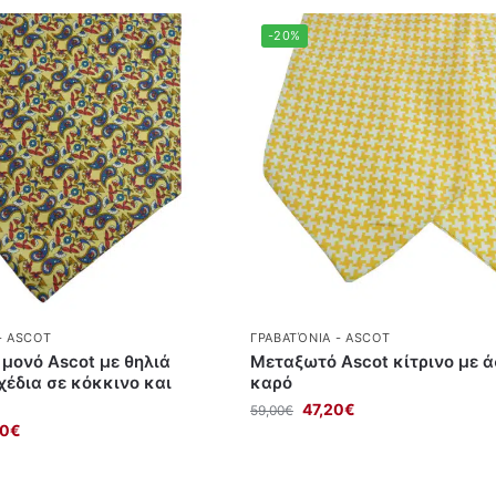
-20%
- ASCOT
ΓΡΑΒΑΤΌΝΙΑ - ASCOT
μονό Ascot με θηλιά
Μεταξωτό Ascot κίτρινο με 
χέδια σε κόκκινο και
καρό
47,20
€
59,00
€
20
€