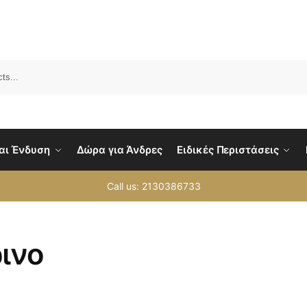
Sea
αι Ένδυση
Δώρα για Άνδρες
Ειδικές Περιστάσεις
Call us: 2130386733
ρινο