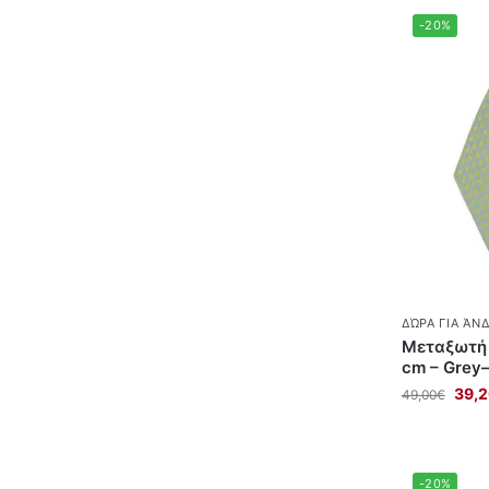
-20%
ΔΏΡΑ ΓΙΑ ΆΝ
Μεταξωτή 
cm – Grey–
39,
49,00
€
-20%