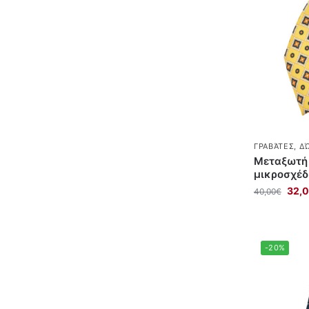
ΓΡΑΒΆΤΕΣ
,
ΔΏ
Μεταξωτή 
μικροσχέδ
32,
40,00
€
-20%